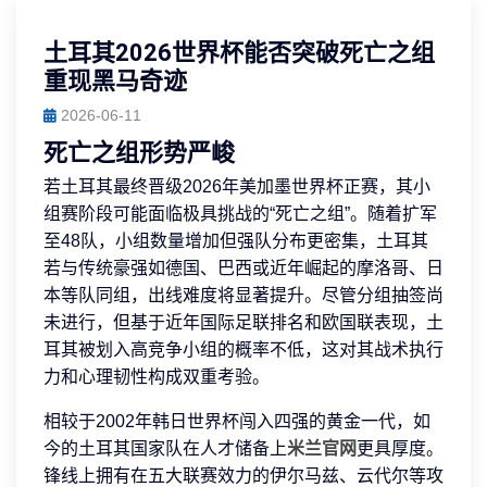
土耳其2026世界杯能否突破死亡之组
重现黑马奇迹
2026-06-11
死亡之组形势严峻
若土耳其最终晋级2026年美加墨世界杯正赛，其小
组赛阶段可能面临极具挑战的“死亡之组”。随着扩军
至48队，小组数量增加但强队分布更密集，土耳其
若与传统豪强如德国、巴西或近年崛起的摩洛哥、日
本等队同组，出线难度将显著提升。尽管分组抽签尚
未进行，但基于近年国际足联排名和欧国联表现，土
耳其被划入高竞争小组的概率不低，这对其战术执行
力和心理韧性构成双重考验。
相较于2002年韩日世界杯闯入四强的黄金一代，如
今的土耳其国家队在人才储备上
米兰官网
更具厚度。
锋线上拥有在五大联赛效力的伊尔马兹、云代尔等攻