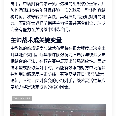
击手，中场则有恰尔汗奥卢这样的组织核心坐镇，后
防也涌现出多名年轻且经验丰富的球员。整体阵容结
构均衡，攻守转换节奏快，具备应对高强度对抗的能
力。若能在世界杯前保持主力健康并磨合到位，球队
完全有能力在关键战中制造冷门。
主帅战术成关键变量
主教练的临场调度与战术布置将在很大程度上决定土
耳其能否突围。近年来球队强调高压逼抢与快速反击
相结合的打法，在预选赛中展现出较强适应性。面对
技术型或控球型对手时，若能有效限制对方中场运转
并利用边路速度冲击防线，有望复制昔日“黑马”战术
逻辑。不过，面对多变的小组对手，战术灵活性与应
变能力将是决定成败的核心因素。