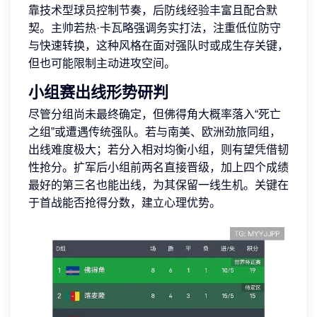
靠技术型球员控制节奏，后防线经验丰富且配合默
契。主帅若热·卡瓦略强调务实打法，注重低位防守
与快速转换，这种风格在面对强队时或成生存关键，
但也可能限制主动进攻空间。
小组赛出线形势研判
尽管分组尚未最终确定，但佛得角大概率落入“死亡
之组”或遭遇传统强队。若与南美、欧洲劲旅同组，
出线难度极大；若分入相对均衡小组，则有望凭借韧
性抢分。扩军后小组前两名直接晋级，加上四个成绩
最好的第三名也能出线，为其保留一线生机。关键在
于首战能否抢得分数，建立心理优势。