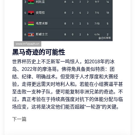
黑马奇迹的可能性
世界杯历史上不乏新军一鸣惊人，如2018年的冰
岛、2022年的摩洛哥。佛得角具备类似特质：团
结、纪律、明确战术。但受限于人才厚度和大赛经
验，走得更远需天时地利人和。若能在小组赛逼平甚
至击败一支种子队，便可能复制非洲兄弟的奇迹。不
过，真正考验在于持续高强度对抗下的体能分配与临
场应变，这将是决定他们能否超越“一轮游”的关键。
下一篇