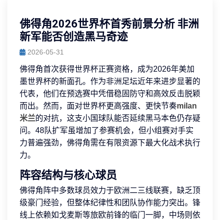
佛得角2026世界杯首秀前景分析 非洲
新军能否创造黑马奇迹
2026-05-31
佛得角首次获得世界杯正赛资格，成为2026年美加
墨世界杯的新面孔。作为非洲足坛近年来进步显著的
代表，他们在预选赛中凭借稳固防守和高效反击脱颖
而出。然而，面对世界杯更高强度、更快节奏
milan
米兰
的对抗，这支小国球队能否延续黑马本色仍存疑
问。48队扩军虽增加了参赛机会，但小组赛对手实
力普遍强劲，佛得角需在有限资源下最大化战术执行
力。
阵容结构与核心球员
佛得角阵中多数球员效力于欧洲二三线联赛，缺乏顶
级豪门经验，但整体纪律性和团队协作能力突出。锋
线上依赖如戈麦斯等旅欧前锋的临门一脚，中场则依