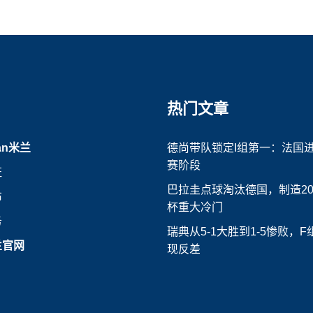
热门文章
lan米兰
德尚带队锁定I组第一：法国
赛阶段
证
巴拉圭点球淘汰德国，制造20
布
杯重大冷门
务
瑞典从5-1大胜到1-5惨败，
兰官网
现反差