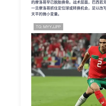
的摩洛哥早已脱胎换骨。战术层面，巴西若
一旦摩洛哥抓住定位球或转换机会，足以改
天平的微小变量。