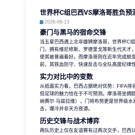
世界杯C组巴西VS摩洛哥胜负预
2026-06-13
豪门与黑马的宿命交锋
当五星巴西遇上北非雄狮摩洛哥，世界杯C
门，拥有维尼修斯、罗德里戈等新生代天才
使其被普遍看好。而摩洛哥则在近年完成蜕变
前，其铁血防守、快速反击与全队高度纪律
实力对比中的变数
从纸面实力看，巴西占据绝对优势：FIFA
但足球的魅力恰在于不可预测。摩洛哥坐拥欧
纳赛尔·马兹拉维），门将布努更是世界级水
击，爆冷并非天方夜谭。
历史交锋与战术博弈
两队历史上仅在友谊赛有过两次交手，巴西1