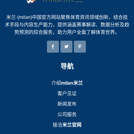
米兰·(milan)中国官方网站聚焦体育资讯领域创新，结合技
术手段与内容生产能力，提供涵盖赛事解读、数据分析及趋
势预测的综合服务，助力用户全面了解体育世界。
导航
介绍
milan米兰
客户见证
新闻发布
公司服务
接洽
米兰官网