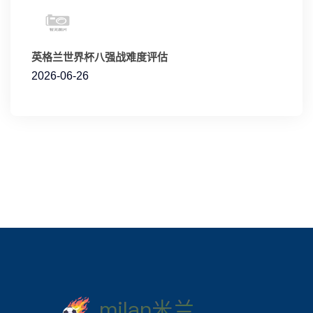
英格兰世界杯八强战难度评估
2026-06-26