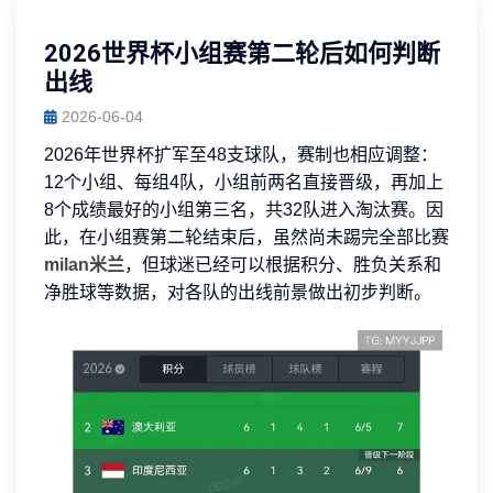
2026世界杯小组赛第二轮后如何判断
出线
2026-06-04
2026年世界杯扩军至48支球队，赛制也相应调整：
12个小组、每组4队，小组前两名直接晋级，再加上
8个成绩最好的小组第三名，共32队进入淘汰赛。因
此，在小组赛第二轮结束后，虽然尚未踢完全部比赛
milan米兰
，但球迷已经可以根据积分、胜负关系和
净胜球等数据，对各队的出线前景做出初步判断。