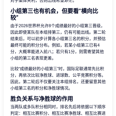
对手集体失利，否则出线希望渺茫。
小组第三也有机会，但要看“横向比
较”
由于2026世界杯允许8个成绩最好的小组第三晋级，
因此即使某队在本组排第三，仍有可能出线。第二轮
结束后，可以初步计算各小组第三名的积分，并预估
最终可能的积分分布。例如，若某小组第三已有4
分，大概率能进入前八；若只有1分，则需寄望其他
小组的第三名表现更差。
比较“成绩最好的小组第三”时，国际足联通常先比积
分，再依次比较净胜球、进球数、公平竞赛积分等。
因此，第二轮后不仅要关注本组排名，还要留意其他
小组第三名的积分和净胜球情况。
胜负关系与净胜球的作用
当两队或多队积分相同时，排名先后将依据以下顺序
判定：相互比赛积分、相互比赛净胜球、相互比赛进