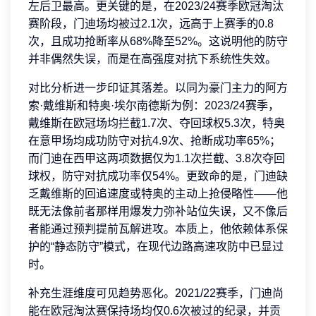
左后卫最高。更关键的是，在2023/24赛季欧冠淘汰
赛阶段，门迪场均被过2.1次，远高于上赛季的0.8
次，且成功抢断率从68%降至52%。这说明他的防守
并非偶然失误，而是在高强度对抗下系统性失效。
对比分析进一步印证其落差。以同为豪门主力的阿方
索·戴维斯和特奥·埃尔南德斯为例：2023/24赛季，
戴维斯在欧冠场均拦截1.7次、夺回球权5.3次，特奥
在意甲场均成功防守对抗4.9次、抢断成功率65%；
而门迪在西甲这两项数据仅为1.1次拦截、3.8次夺回
球权，防守对抗成功率仅54%。更致命的是，门迪缺
乏戴维斯的回追速度或特奥的主动上抢侵略性——他
既无法像前者那样用爆发力弥补站位失误，又不像后
者能通过预判提前瓦解进攻。本质上，他依赖体系保
护的“静态防守”模式，在现代边路高速攻防中已显过
时。
补充生涯维度可见趋势恶化。2021/22赛季，门迪尚
能在欧冠淘汰赛保持场均仅0.6次被过的纪录，并贡