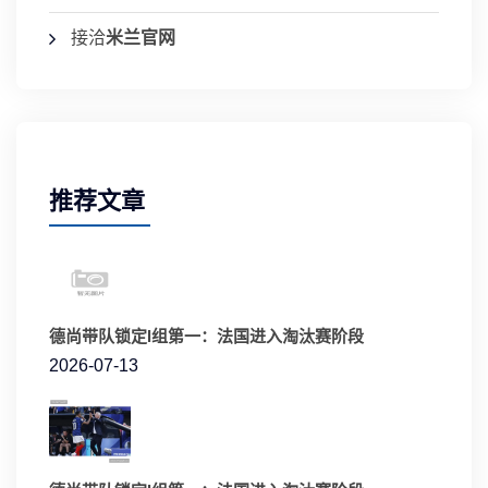
接洽
米兰官网
推荐文章
德尚带队锁定I组第一：法国进入淘汰赛阶段
2026-07-13