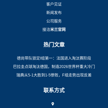
客户见证
新闻发布
公司服务
接洽
米兰官网
热门文章
德尚带队锁定I组第一：法国进入淘汰赛阶段
巴拉圭点球淘汰德国，制造2026世界杯重大冷门
瑞典从5-1大胜到1-5惨败，F组走势出现反差
联系方式