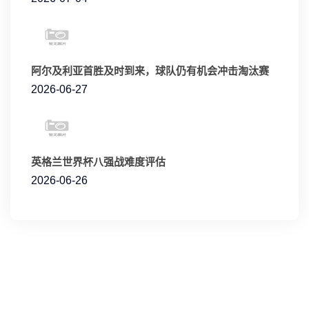
阿尔及利亚首胜及时到来，球队仍有机会冲击淘汰赛
2026-06-27
英格兰世界杯八强战难度评估
2026-06-26